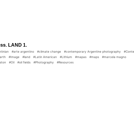
ess. LAND 1.
tinian
#arte argentino
#climate change
#contemporary Argentine photography
#Conte
arth
#Image
#land
#Latin American
#Lithium
#mapas
#maps
#marcela magno
ston
#Oil
#oil fields
#Photography
#Resources