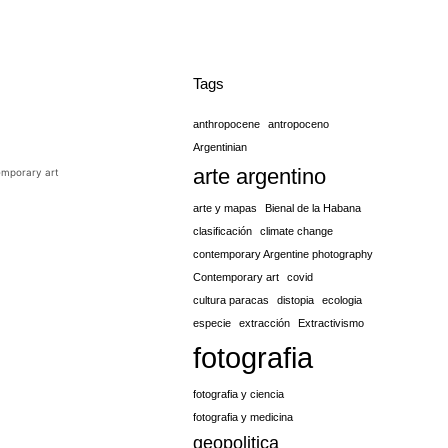
Tags
anthropocene
antropoceno
Argentinian
arte argentino
mporary art
arte y mapas
Bienal de la Habana
clasificación
climate change
contemporary Argentine photography
Contemporary art
covid
cultura paracas
distopia
ecologia
especie
extracción
Extractivismo
fotografia
fotografia y ciencia
fotografia y medicina
geopolitica