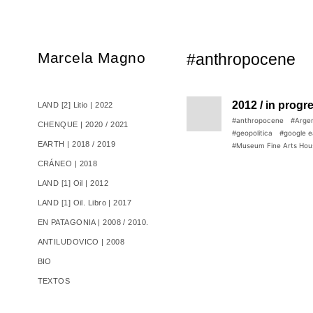
Marcela Magno
#anthropocene
2012 / in progr
LAND [2] Litio | 2022
#anthropocene
#Argen
CHENQUE | 2020 / 2021
#geopolitica
#google e
EARTH | 2018 / 2019
#Museum Fine Arts Hou
CRÁNEO | 2018
LAND [1] Oil | 2012
LAND [1] Oil. Libro | 2017
EN PATAGONIA | 2008 / 2010.
ANTILUDOVICO | 2008
BIO
TEXTOS