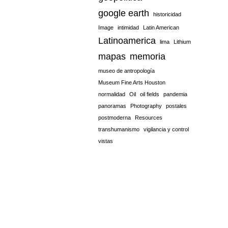
google earth
historicidad
Image
intimidad
Latin American
Latinoamerica
lima
Lithium
mapas
memoria
museo de antropología
Museum Fine Arts Houston
normalidad
Oil
oil fields
pandemia
panoramas
Photography
postales
postmoderna
Resources
transhumanismo
vigilancia y control
vistas