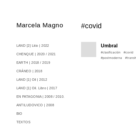
Marcela Magno
#covid
Umbral
LAND [2] Litio | 2022
#clasificación
#covid
CHENQUE | 2020 / 2021
#postmoderna
#trans
EARTH | 2018 / 2019
CRÁNEO | 2018
LAND [1] Oil | 2012
LAND [1] Oil. Libro | 2017
EN PATAGONIA | 2008 / 2010.
ANTILUDOVICO | 2008
BIO
TEXTOS