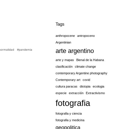
Tags
anthropocene
antropoceno
Argentinian
arte argentino
normalidad
#pandemia
arte y mapas
Bienal de la Habana
clasificación
climate change
contemporary Argentine photography
Contemporary art
covid
cultura paracas
distopia
ecologia
especie
extracción
Extractivismo
fotografia
fotografia y ciencia
fotografia y medicina
geopolitica