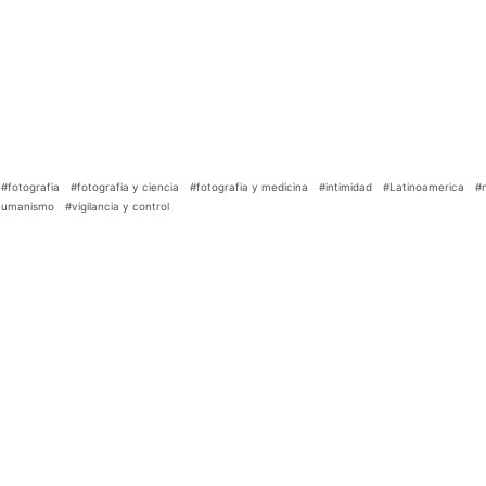
#fotografia
#fotografia y ciencia
#fotografia y medicina
#intimidad
#Latinoamerica
#
humanismo
#vigilancia y control