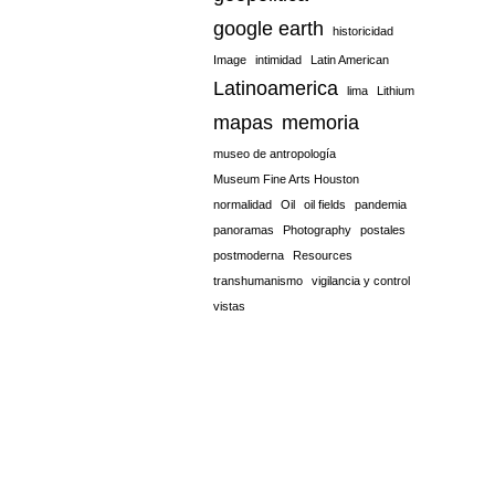
google earth
historicidad
Image
intimidad
Latin American
Latinoamerica
lima
Lithium
mapas
memoria
museo de antropología
Museum Fine Arts Houston
normalidad
Oil
oil fields
pandemia
panoramas
Photography
postales
postmoderna
Resources
transhumanismo
vigilancia y control
vistas