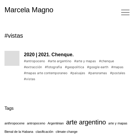
Marcela Magno
#vistas
2020 | 2021. Chenque.
#antropoceno
#arte argentino
#arte y mapas
#chenque
#extracción
#fotografia
#geopolitica
#google earth
#mapas
#mapas arte contemporaneo
#paisajes
#panoramas
#postales
#vistas
Tags
arte argentino
anthropocene
antropoceno
Argentinian
arte y mapas
Bienal de la Habana
clasificación
climate change