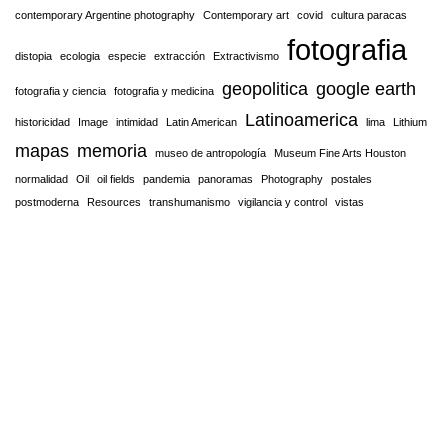
contemporary Argentine photography
Contemporary art
covid
cultura paracas
fotografia
distopia
ecologia
especie
extracción
Extractivismo
geopolitica
google earth
fotografia y ciencia
fotografia y medicina
Latinoamerica
historicidad
Image
intimidad
Latin American
lima
Lithium
mapas
memoria
museo de antropología
Museum Fine Arts Houston
normalidad
Oil
oil fields
pandemia
panoramas
Photography
postales
postmoderna
Resources
transhumanismo
vigilancia y control
vistas