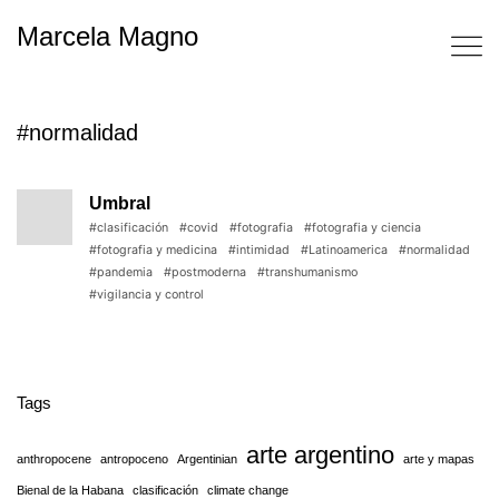
Marcela Magno
#normalidad
Umbral
#clasificación
#covid
#fotografia
#fotografia y ciencia
#fotografia y medicina
#intimidad
#Latinoamerica
#normalidad
#pandemia
#postmoderna
#transhumanismo
#vigilancia y control
Tags
arte argentino
anthropocene
antropoceno
Argentinian
arte y mapas
Bienal de la Habana
clasificación
climate change