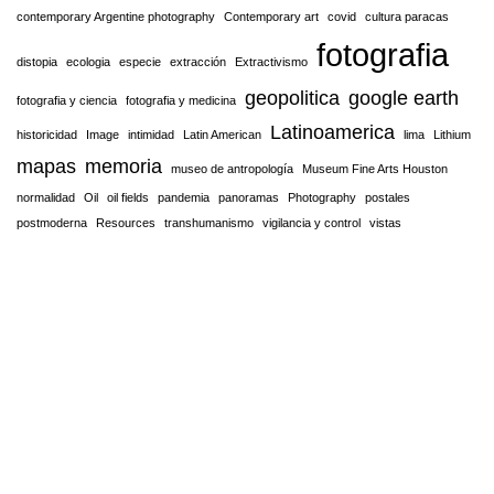
contemporary Argentine photography
Contemporary art
covid
cultura paracas
fotografia
distopia
ecologia
especie
extracción
Extractivismo
geopolitica
google earth
fotografia y ciencia
fotografia y medicina
Latinoamerica
historicidad
Image
intimidad
Latin American
lima
Lithium
mapas
memoria
museo de antropología
Museum Fine Arts Houston
normalidad
Oil
oil fields
pandemia
panoramas
Photography
postales
postmoderna
Resources
transhumanismo
vigilancia y control
vistas