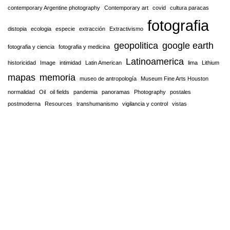
contemporary Argentine photography
Contemporary art
covid
cultura paracas
fotografia
distopia
ecologia
especie
extracción
Extractivismo
geopolitica
google earth
fotografia y ciencia
fotografia y medicina
Latinoamerica
historicidad
Image
intimidad
Latin American
lima
Lithium
mapas
memoria
museo de antropología
Museum Fine Arts Houston
normalidad
Oil
oil fields
pandemia
panoramas
Photography
postales
postmoderna
Resources
transhumanismo
vigilancia y control
vistas