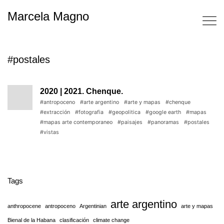
Marcela Magno
#postales
2020 | 2021. Chenque.
#antropoceno
#arte argentino
#arte y mapas
#chenque
#extracción
#fotografia
#geopolitica
#google earth
#mapas
#mapas arte contemporaneo
#paisajes
#panoramas
#postales
#vistas
Tags
arte argentino
anthropocene
antropoceno
Argentinian
arte y mapas
Bienal de la Habana
clasificación
climate change